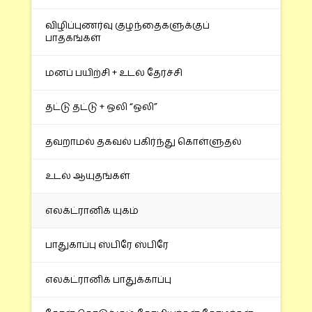
விழிப்புணர்வு குழந்தைகளுக்குப்
பாதகங்கள்
மனப் பயிற்சி + உடல் தேர்ச்சி
தட்டு தட்டு + ஒலி “ஒலி”
தவறாமல் தகவல் பகிர்ந்து கொள்ளுதல்
உடல் ஆயுதங்கள்
எலக்ட்ரானிக் யுகம்
பாதுகாப்பு ஸ்பிரே ஸ்பிரே
எலக்ட்ரானிக் பாதுக்காப்பு