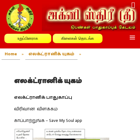
உறுப்பினராக
கிளைகள் தொடங்க
Home
»
எலக்ட்ரானிக் யுகம்
»
எலக்ட்ரானிக் யுகம்
எலக்ட்ரானிக் பாதுகாப்பு
விரிவான விளக்கம்
காப்பாற்றுங்க – Save My Soul app