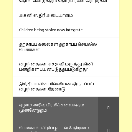
தோள் கொடுக்கும் தோழியர்கள் தோழர்கள்
அக்னி ஸ்திரீ அடையாளம்
Children being stolen now integrate
தற்காப்பு கலைகள் தற்காப்பு செயலில்
பெண்கள்
குழந்தைகள் ‘எச்.ஐ.வி மருந்து கினி
பன்றிகள் பயன்படுத்தப்படுகிறது’
இந்தியாவின் மில்லியன் திருடப்பட்ட
குழந்தைகள் இரண்டு
ஏழாம் அறிவு பிரமிக்கவைக்கும்
முன்னேற்றம்
பெண்கள் விழிப்பூட்டல் & திறமை