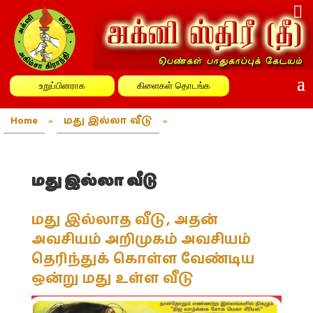
உறுப்பினராக
கிளைகள் தொடங்க
Home
»
மது இல்லா வீடு
»
மது இல்லா வீடு
மது இல்லாத வீடு, அதன்
அவசியம் அறிமுகம் அவசியம்
தெரிந்துக் கொள்ள வேண்டிய
ஒன்று மது உள்ள வீடு