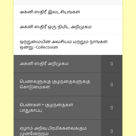
அக்னி ஸ்திரீ இலட்சியங்கள்
அக்னி ஸ்திரீ ஒரு நிமிட அறிமுகம்
ஒற்றுமையின் அவசியம் மற்றும் நாங்கள்
ஒன்று -Collectivism
அக்னி ஸ்திரீ அறிமுகம்
பெண்களுக்கு குழந்தைகளுக்கு
கொடுமைகள்
பெண்கள் + குழந்தைகள்
பாதுகாப்பு
ஏழாம் அறிவு பிரமிக்கவைக்கும்
முன்னேற்றம்