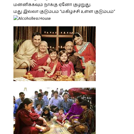
மன்னிக்கவும் நாக்கு ஏனோ குழறுது.
மது இல்லா குடும்பம் “மகிழ்ச்சி உள்ள குடும்பம்”