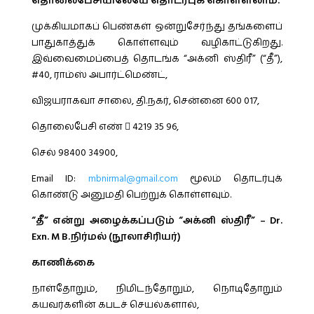
தொலைபேசியிலேயே தொடர்புக் கொள்ளலாம்.
முக்கியமாகப் பெண்கள் ஒன்றுசேர்ந்து தங்களைப்
பாதுகாத்துக் கொள்ளவும் வழிகாட்டுகிறது.
இவ்வைமைப்பைத் தொடங்க “அக்னி ஸ்திரீ” (“தீ”),
#40, ராம்ஸ் அபார்ட்மெண்ட்,
விஜயராகவா சாலை, தி.நகர், சென்னை 600 017,
தொலைபேசி எண்  4219 35 96,
செல் 98400 34900,
Email ID:
mbnirmal@gmail.com
மூலம் தொடர்புக்
கொண்டு அனுமதி பெற்றுக் கொள்ளவும்.
“தீ” என்று அழைக்கப்படும் “அக்னி ஸ்திரீ” – Dr.
Exn. M B.நிர்மல் (நூலாசிரியர்)
காணிக்கை
நாள்தோறும், நிமிடந்தோறும், நொடிதோறும்
கயவர்களின் கபடச் செயல்களால்,