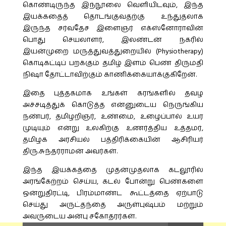
கொண்டிருந்த இந்நூலை வெளியிடவும், இந்த
இயக்கதைத் தொடங்குவதற்கு உந்துதலாக
இருந்த சர்வதேச இளைஞர் எக்ஸ்னோராவின்
பொது செயலாளர், இலண்டன் நகரில்
இயன்முறை மருத்துவத்துறையில் (Physiotherapy)
கொடிகட்டிப் பறக்கும் தமிழ் இளம் பெண் திருமதி
நிஷா தோட்டாவிற்கும் காணிக்கையாக்குகிறேன்.
இதை புத்தகமாக உங்கள் கரங்களில் தவழ
அச்சடித்துக் கொடுத்த என்னுடைய நெருங்கிய
நண்பர், தமிழறிஞர், உண்மை, உழைப்பால் உயர
முடியும் என்று உலகிற்கு உணர்த்திய உத்தமர்,
தமிழக அரசியல் பத்திரிக்கையின் ஆசிரியர்
திரு.சுந்தர்ராமன் அவர்கள்.
இந்த இயக்கத்தை முதன்முதலாக கடலூரில்
அரங்கேற்றம் செய்ய, கடல் போன்று பெண்களை
ஒன்றுதிரட்டி, பிரம்மாண்ட கூட்டத்தை ஏற்பாடு
செய்து அருட்தந்தை அருள்புஷ்பம் மற்றும்
அவருடைய அன்பு சகோதரர்கள்.