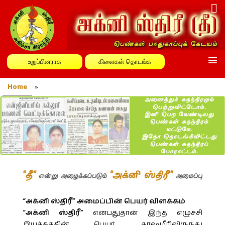
உறுப்பினராக
கிளைகள் தொடங்க
Home
»
“அக்னி ஸ்திரீ” அமைப்பின் பெயர் விளக்கம்
“அக்னி ஸ்திரீ”
என்பதுதான் இந்த எழுச்சி
இயக்கத்தின் பெயர். காஷ்மீரிலிருந்து