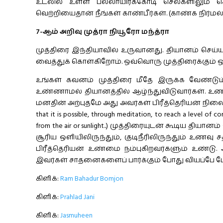
உடலில் உள்ள பல்லாயிரக்கோடி செல்களிலும் செ
வெற்றியைதான் நீங்கள் காண்பீர்கள். (காண்க நிர்மல் 
7-ஆம் அறிவு முத்ரா நியூரோ மந்த்ரா
முத்திரை இந்தியாவில் உருவானது. தியானம் செய்
வைத்துக் கொள்கிறோம். ஒவ்வொரு முத்திரைக்கும் ஒ
உங்கள் கவனம் முத்திரை மீதே இருக்க வேண்டும்
உண்ணாமல் தியானத்தில் ஆழ்ந்துவிடுவார்கள். உணவி
மனதின் அற்புதமே அது அவர்கள் பிரீத்தெரியன் நிலையை 
that it is possible, through meditation, to reach a level of 
from the air or sunlight..) முத்திரையுடன் கூடிய தியா
சூரிய ஒளியிலிருந்தும், குடிநீரிலிருந்தும் உணவு 
பிரீத்தெரியன் உண்மை நம்புகிறவர்களும் உண்டு
இவர்கள் சாதனைகளைப் பார்க்கும் போது வியப்பே மே
கிளிக்:
Ram Bahadur Bomjon
கிளிக்:
Prahlad Jani
கிளிக்:
Jasmuheen