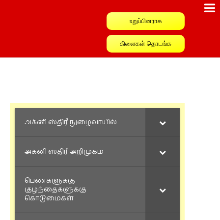
உறுப்பினராக
கிளைகள் தொடங்க
அக்னி ஸ்திரீ நுழைவாயில்
அக்னி ஸ்திரீ அறிமுகம்
பெண்களுக்கு
குழந்தைகளுக்கு
கொடுமைகள்