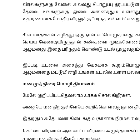
விரல்களுக்கு வேலை அல்லது பொறுப்பு தரப்பட்டு
தேவை. உங்களுக்கு இவை அனைத்தும் உள்ளது எ
உதாரணமாக மோதிர விரலுக்கு “பரந்த உள்ளம்” என்று
சில மாதங்கள் கழித்து ஒருநாள் எப்பொழுதாவது க
செய்ய வேண்டியிருந்தால் கண்களை மூடிக்கொண்டு 
ஆழ்மனது இதை புரிந்துக் கொண்டு உடல் முழுவதும் 
இப்படி உடலை அசைத்து வேகமாக கூறும்பொழுத
ஆழ்மனதை மட்டுமின்றி உங்கள் உடலில் உள்ள பல்லாய
மன முத்திரை மொழி தியானம்
மேலே குறிப்பிட்டதெல்லாம் உரக்க சொல்கிறீர்கள்.
அதையே மனதிற்குள்ளேயே கூறிக்கொள்வதுதான் தி
இதற்கும் அதே பலன் கிடைக்கும். (காண்க நிர்மல் 7-வத
கட்டைவிரலால் ஆள்காட்டி விரலை அழுத்தமாகப் ப
முறை மனதிற்குள்ளேயே கூறுங்கள்.