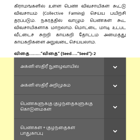
கிராமங்களில் உள்ள பெண் விவசாயிகள் கூட்டு
விவசாயம் (Collective Farming) செய்ய பயிற்சி
தரப்படும். நகரத்தில் வாழும் பெண்கள் கூட
விவசாயிகளாக மாறலாம். மொட்டை மாடி உட்பட
வீட்டைச் சுற்றி காய்கறி தோட்டம் அமைத்து
காய்கறிகளை அறுவடை செய்யலாம்.
விதை………”விதை” (Seed…..“Seed”)-2
அக்னி ஸ்திரீ நுழைவாயில்
அக்னி ஸ்திரீ அறிமுகம்
பெண்களுக்கு குழந்தைகளுக்கு
கொடுமைகள்
பெண்கள் + குழந்தைகள்
பாதுகாப்பு