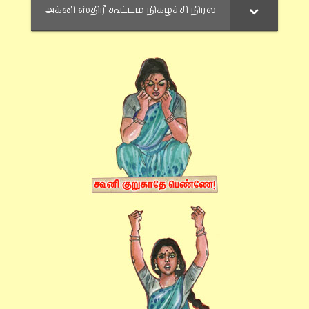
அக்னி ஸ்திரீ கூட்டம் நிகழ்ச்சி நிரல்