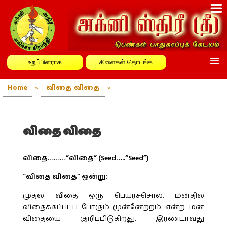
உறுப்பினராக
கிளைகள் தொடங்க
Home
»
விதை விதை
»
விதை விதை
விதை………”விதை” (Seed…..“Seed”)
“விதை விதை” ஒன்று:
முதல் விதை ஒரு பெயர்ச்சொல். மனதில்
விதைக்கப்படப் போகும் முன்னேற்றம் என்ற மன
விதையை குறிப்பிடுகிறது. இரண்டாவது