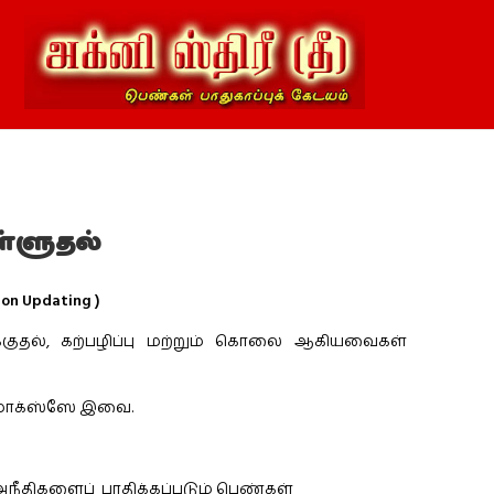
ள்ளுதல்
n Updating )
்குதல், கற்பழிப்பு மற்றும் கொலை ஆகியவைகள்
ைமாக்ஸ்ஸே இவை.
அநீதிகளைப் பாதிக்கப்படும் பெண்கள்