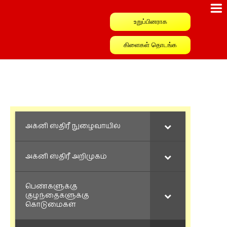
உறுப்பினராக
கிளைகள் தொடங்க
அக்னி ஸ்திரீ நுழைவாயில்
அக்னி ஸ்திரீ அறிமுகம்
பெண்களுக்கு
குழந்தைகளுக்கு
கொடுமைகள்