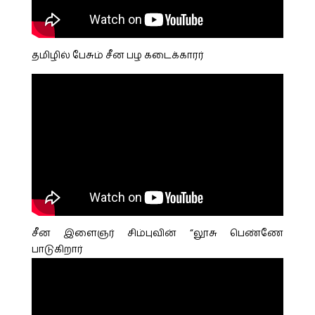
தமிழில் பேசும் சீன பழ கடைக்காரர்
சீன இளைஞர் சிம்புவின் “லூசு பெண்ணே
பாடுகிறார்