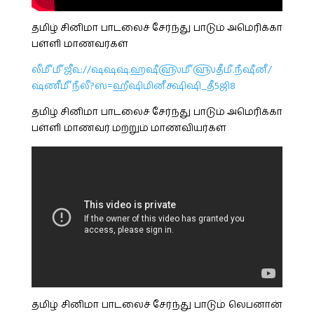
தமிழ் சினிமா பாடலைச் சேர்ந்து பாடும் அமெரிக்கா
பள்ளி மாணவர்கள்
லீ௴௴ஜீ௳://ஷ்ஷ்ஷ்.ஹ்ஷீ௵௴௵தீமீ.நீஷீனீ/
ஷ்ணீ௴நீலீ?ஸ்=ஹீஷிமினீக்ஷிஷி_தீ5ஜி8
தமிழ் சினிமா பாடலைச் சேர்ந்து பாடும் அமெரிக்கா
பள்ளி மாணவர் மற்றும் மாணவியர்கள்
தமிழ் சினிமா பாடலைச் சேர்ந்து பாடும் லெபனான்