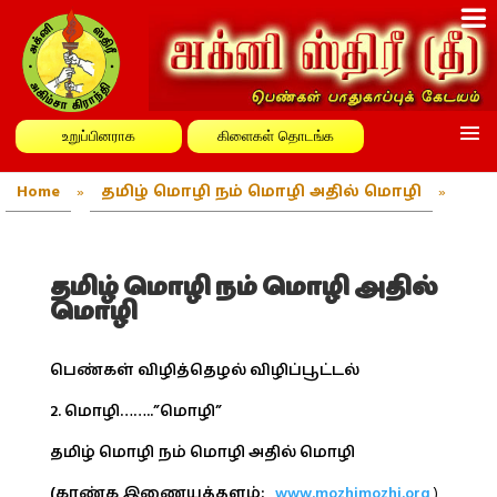
உறுப்பினராக
கிளைகள் தொடங்க
Home
»
தமிழ் மொழி நம் மொழி அதில் மொழி
»
தமிழ் மொழி நம் மொழி அதில்
மொழி
பெண்கள் விழித்தெழல் விழிப்பூட்டல்
2. மொழி……..”மொழி”
தமிழ் மொழி நம் மொழி அதில் மொழி
(காண்க இணையத்தளம்:
www.mozhimozhi.org
)