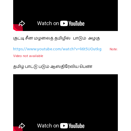
குட்டி சீன மழலைத் தமிழில் பாடும் அழகு
https://www.youtube.com/watch?v=li6t5UOutkg
Note:
Video not available
தமிழ் பாட்டு படும் ஆஸ்திரேலிய பெண்